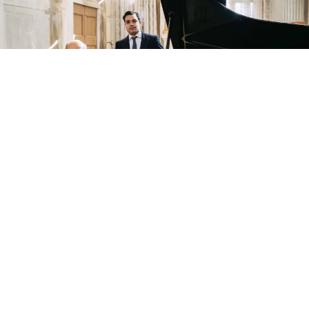
presso: VILLA LAVAGNOLI
Piazza San Gregorio 18/1 - Veronella (VR) -
Veneto
Tel.: 340 645 30 60 •
C.F. -VDVGGR93S25C890N
INFO@DUOMUSICALEVEDOVATO.IT