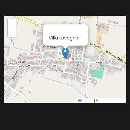
+
×
−
Villa Lavagnoli
Leaflet
|
©
OpenStreetMap