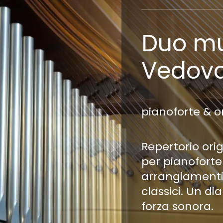
Duo mu
Vedov
pianoforte & 
Repertorio orig
per pianoforte
arrangiamenti 
classici.
Un dia
forza sonora.