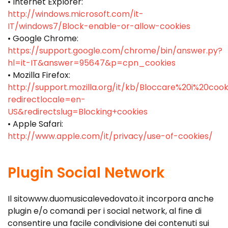
• Internet Explorer:
http://windows.microsoft.com/it-
IT/windows7/Block-enable-or-allow-cookies
• Google Chrome:
https://support.google.com/chrome/bin/answer.py?
hl=it-IT&answer=95647&p=cpn_cookies
• Mozilla Firefox:
http://support.mozilla.org/it/kb/Bloccare%20i%20cook
redirectlocale=en-
US&redirectslug=Blocking+cookies
• Apple Safari:
http://www.apple.com/it/privacy/use-of-cookies/
Plugin Social Network
Il sito
www.
duomusicalevedovato
.it
incorpora anche
plugin e/o comandi per i social network, al fine di
consentire una facile condivisione dei contenuti sui